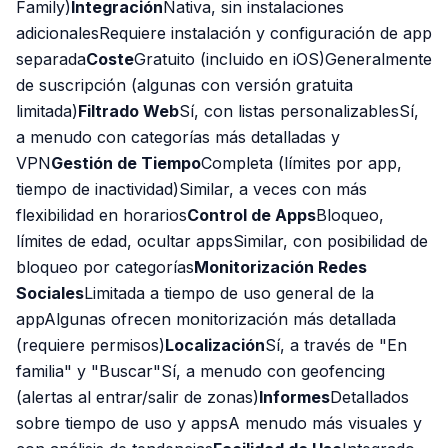
Family)
Integración
Nativa, sin instalaciones
adicionalesRequiere instalación y configuración de app
separada
Coste
Gratuito (incluido en iOS)Generalmente
de suscripción (algunas con versión gratuita
limitada)
Filtrado Web
Sí, con listas personalizablesSí,
a menudo con categorías más detalladas y
VPN
Gestión de Tiempo
Completa (límites por app,
tiempo de inactividad)Similar, a veces con más
flexibilidad en horarios
Control de Apps
Bloqueo,
límites de edad, ocultar appsSimilar, con posibilidad de
bloqueo por categorías
Monitorización Redes
Sociales
Limitada a tiempo de uso general de la
appAlgunas ofrecen monitorización más detallada
(requiere permisos)
Localización
Sí, a través de "En
familia" y "Buscar"Sí, a menudo con geofencing
(alertas al entrar/salir de zonas)
Informes
Detallados
sobre tiempo de uso y appsA menudo más visuales y