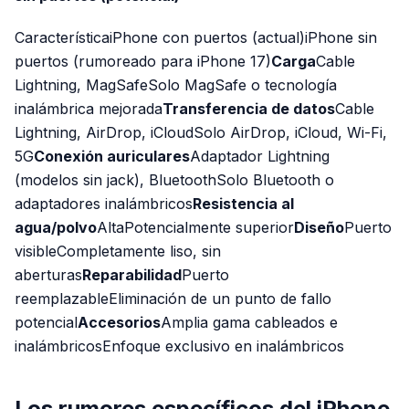
CaracterísticaiPhone con puertos (actual)iPhone sin
puertos (rumoreado para iPhone 17)
Carga
Cable
Lightning, MagSafeSolo MagSafe o tecnología
inalámbrica mejorada
Transferencia de datos
Cable
Lightning, AirDrop, iCloudSolo AirDrop, iCloud, Wi-Fi,
5G
Conexión auriculares
Adaptador Lightning
(modelos sin jack), BluetoothSolo Bluetooth o
adaptadores inalámbricos
Resistencia al
agua/polvo
AltaPotencialmente superior
Diseño
Puerto
visibleCompletamente liso, sin
aberturas
Reparabilidad
Puerto
reemplazableEliminación de un punto de fallo
potencial
Accesorios
Amplia gama cableados e
inalámbricosEnfoque exclusivo en inalámbricos
Los rumores específicos del iPhone