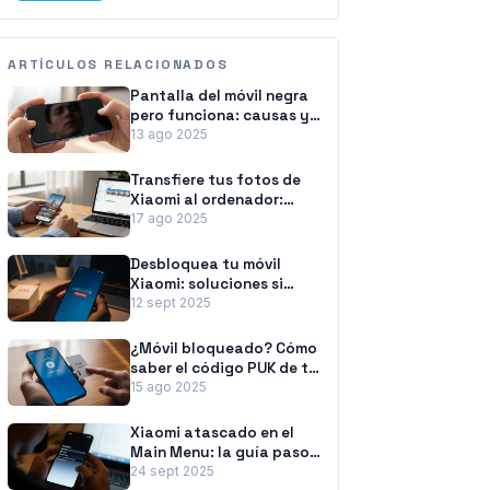
ARTÍCULOS RELACIONADOS
Pantalla del móvil negra
pero funciona: causas y
soluciones
13 ago 2025
Transfiere tus fotos de
Xiaomi al ordenador:
métodos fáciles y
17 ago 2025
rápidos
Desbloquea tu móvil
Xiaomi: soluciones si
olvidaste la contraseña
12 sept 2025
¿Móvil bloqueado? Cómo
saber el código PUK de tu
tarjeta SIM
15 ago 2025
Xiaomi atascado en el
Main Menu: la guía paso
a paso para solucionarlo
24 sept 2025