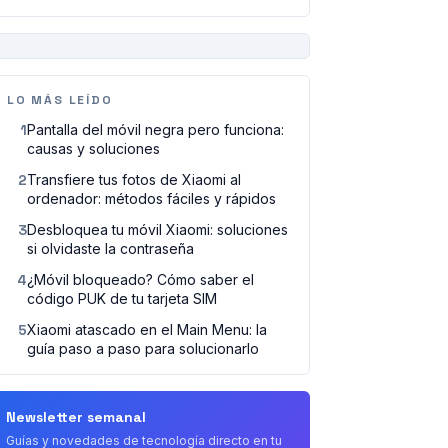
PUBLICIDAD
LO MÁS LEÍDO
1
Pantalla del móvil negra pero funciona:
causas y soluciones
2
Transfiere tus fotos de Xiaomi al
ordenador: métodos fáciles y rápidos
3
Desbloquea tu móvil Xiaomi: soluciones
si olvidaste la contraseña
4
¿Móvil bloqueado? Cómo saber el
código PUK de tu tarjeta SIM
5
Xiaomi atascado en el Main Menu: la
guía paso a paso para solucionarlo
Newsletter semanal
Guías y novedades de tecnología directo en tu