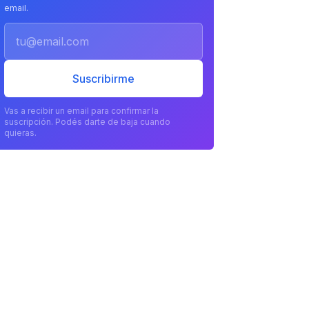
email.
Email
Suscribirme
Vas a recibir un email para confirmar la
suscripción. Podés darte de baja cuando
quieras.