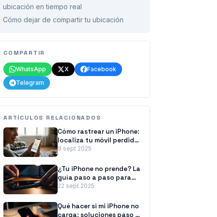
ubicación en tiempo real
Cómo dejar de compartir tu ubicación
COMPARTIR
WhatsApp
X
Facebook
Telegram
ARTÍCULOS RELACIONADOS
Cómo rastrear un iPhone:
localiza tu móvil perdido
o apagado
9 sept 2025
¿Tu iPhone no prende? La
guía paso a paso para
revivirlo
22 sept 2025
Qué hacer si mi iPhone no
carga: soluciones paso a