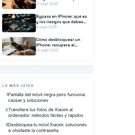
paso
21 sept 2025
Bypass en iPhone: qué es
y los riesgos que debes
conocer
4 sept 2025
Cómo desbloquear un
iPhone: recupera el
acceso a tu dispositivo
10 sept 2025
PUBLICIDAD
LO MÁS LEÍDO
1
Pantalla del móvil negra pero funciona:
causas y soluciones
2
Transfiere tus fotos de Xiaomi al
ordenador: métodos fáciles y rápidos
3
Desbloquea tu móvil Xiaomi: soluciones
si olvidaste la contraseña