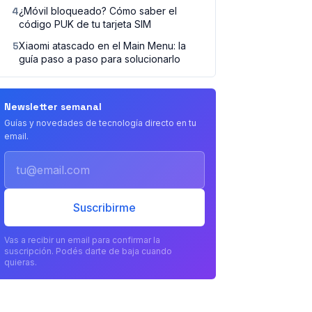
4
¿Móvil bloqueado? Cómo saber el
código PUK de tu tarjeta SIM
5
Xiaomi atascado en el Main Menu: la
guía paso a paso para solucionarlo
Newsletter semanal
Guías y novedades de tecnología directo en tu
email.
Email
Suscribirme
Vas a recibir un email para confirmar la
suscripción. Podés darte de baja cuando
quieras.