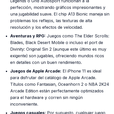
Legends
o
Grid Autosport
funcionan a la
perfección, mostrando gráficos impresionantes y
una jugabilidad suave. El chip A13 Bionic maneja sin
problemas los reflejos, las texturas de alta
resolución y los efectos de velocidad.
Aventuras y RPG:
Juegos como
The Elder Scrolls:
Blades
,
Black Desert Mobile
o incluso el port de
Divinity: Original Sin 2
(aunque este último es muy
exigente) son jugables, ofreciendo mundos ricos
en detalles con un buen rendimiento.
Juegos de Apple Arcade:
El iPhone 11 es ideal
para disfrutar del catálogo de Apple Arcade.
Títulos como
Fantasian
,
Oceanhorn 2
o
NBA 2K24
Arcade Edition
están perfectamente optimizados
para el hardware y corren sin ningún
inconveniente.
Juegos casuales:
Por supuesto, cualquier juego