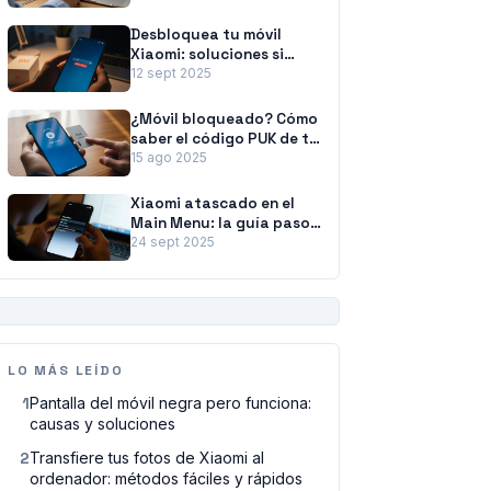
rápidos
Desbloquea tu móvil
Xiaomi: soluciones si
olvidaste la contraseña
12 sept 2025
¿Móvil bloqueado? Cómo
saber el código PUK de tu
tarjeta SIM
15 ago 2025
Xiaomi atascado en el
Main Menu: la guía paso
a paso para solucionarlo
24 sept 2025
PUBLICIDAD
LO MÁS LEÍDO
1
Pantalla del móvil negra pero funciona:
causas y soluciones
2
Transfiere tus fotos de Xiaomi al
ordenador: métodos fáciles y rápidos