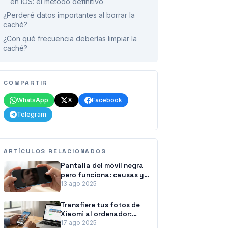
en iOS: el método definitivo
¿Perderé datos importantes al borrar la
caché?
¿Con qué frecuencia deberías limpiar la
caché?
COMPARTIR
WhatsApp
X
Facebook
Telegram
ARTÍCULOS RELACIONADOS
Pantalla del móvil negra
pero funciona: causas y
soluciones
13 ago 2025
Transfiere tus fotos de
Xiaomi al ordenador:
métodos fáciles y
17 ago 2025