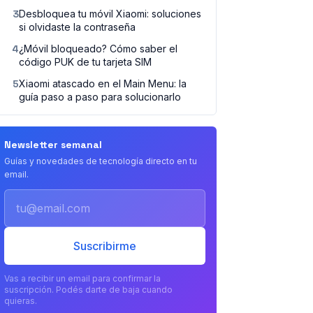
3
Desbloquea tu móvil Xiaomi: soluciones
si olvidaste la contraseña
4
¿Móvil bloqueado? Cómo saber el
código PUK de tu tarjeta SIM
5
Xiaomi atascado en el Main Menu: la
guía paso a paso para solucionarlo
Newsletter semanal
Guías y novedades de tecnología directo en tu
email.
Email
Suscribirme
Vas a recibir un email para confirmar la
suscripción. Podés darte de baja cuando
quieras.