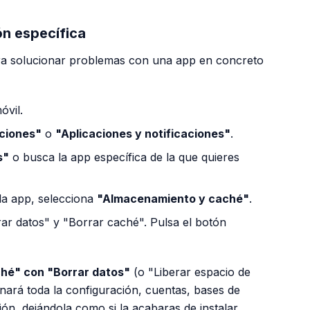
ón específica
a solucionar problemas con una app en concreto
óvil.
ciones"
o
"Aplicaciones y notificaciones"
.
s"
o busca la app específica de la que quieres
la app, selecciona
"Almacenamiento y caché"
.
rar datos" y "Borrar caché". Pulsa el botón
ché" con "Borrar datos"
(o "Liberar espacio de
nará toda la configuración, cuentas, bases de
ón, dejándola como si la acabaras de instalar.