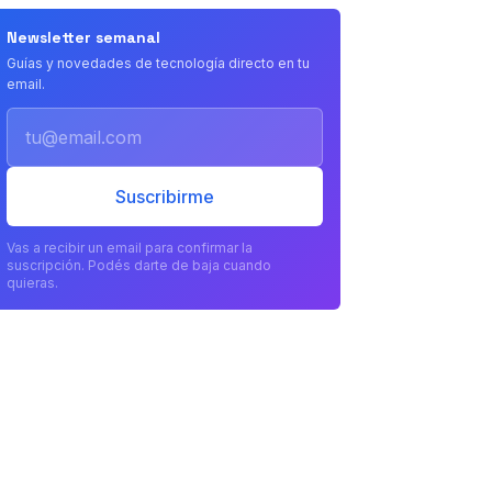
Newsletter semanal
Guías y novedades de tecnología directo en tu
email.
Email
Suscribirme
Vas a recibir un email para confirmar la
suscripción. Podés darte de baja cuando
quieras.