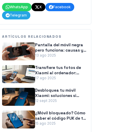
WhatsApp
X
Facebook
Telegram
ARTÍCULOS RELACIONADOS
Pantalla del móvil negra
pero funciona: causas y
soluciones
13 ago 2025
Transfiere tus fotos de
Xiaomi al ordenador:
métodos fáciles y
17 ago 2025
rápidos
Desbloquea tu móvil
Xiaomi: soluciones si
olvidaste la contraseña
12 sept 2025
¿Móvil bloqueado? Cómo
saber el código PUK de tu
tarjeta SIM
15 ago 2025