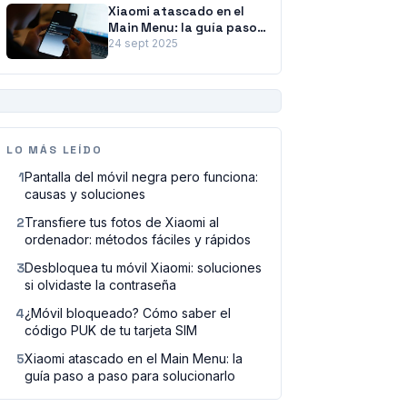
Xiaomi atascado en el
Main Menu: la guía paso
a paso para solucionarlo
24 sept 2025
PUBLICIDAD
LO MÁS LEÍDO
1
Pantalla del móvil negra pero funciona:
causas y soluciones
2
Transfiere tus fotos de Xiaomi al
ordenador: métodos fáciles y rápidos
3
Desbloquea tu móvil Xiaomi: soluciones
si olvidaste la contraseña
4
¿Móvil bloqueado? Cómo saber el
código PUK de tu tarjeta SIM
5
Xiaomi atascado en el Main Menu: la
guía paso a paso para solucionarlo