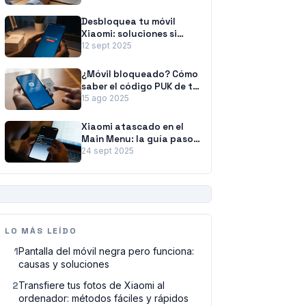
rápidos
Desbloquea tu móvil
Xiaomi: soluciones si
olvidaste la contraseña
12 sept 2025
¿Móvil bloqueado? Cómo
saber el código PUK de tu
tarjeta SIM
15 ago 2025
Xiaomi atascado en el
Main Menu: la guía paso
a paso para solucionarlo
24 sept 2025
PUBLICIDAD
LO MÁS LEÍDO
1
Pantalla del móvil negra pero funciona:
causas y soluciones
2
Transfiere tus fotos de Xiaomi al
ordenador: métodos fáciles y rápidos