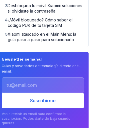
3
Desbloquea tu móvil Xiaomi: soluciones
si olvidaste la contraseña
4
¿Móvil bloqueado? Cómo saber el
código PUK de tu tarjeta SIM
5
Xiaomi atascado en el Main Menu: la
guía paso a paso para solucionarlo
Newsletter semanal
Guías y novedades de tecnología directo en tu
email.
Email
Suscribirme
Vas a recibir un email para confirmar la
suscripción. Podés darte de baja cuando
quieras.