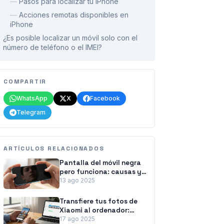
—
Pasos para localizar tu iPhone
—
Acciones remotas disponibles en
iPhone
¿Es posible localizar un móvil solo con el
número de teléfono o el IMEI?
COMPARTIR
WhatsApp
X
Facebook
Telegram
ARTÍCULOS RELACIONADOS
Pantalla del móvil negra
pero funciona: causas y
soluciones
13 ago 2025
Transfiere tus fotos de
Xiaomi al ordenador:
métodos fáciles y
17 ago 2025