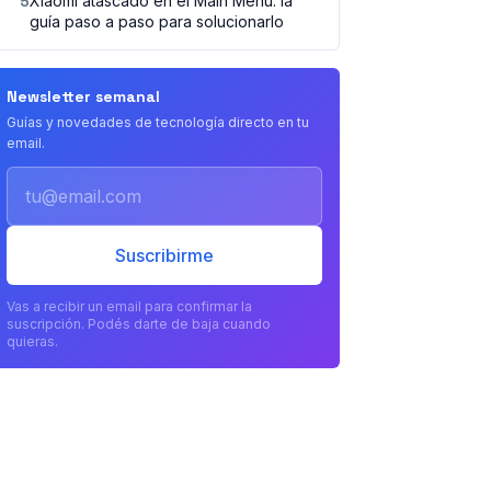
5
Xiaomi atascado en el Main Menu: la
guía paso a paso para solucionarlo
Newsletter semanal
Guías y novedades de tecnología directo en tu
email.
Email
Suscribirme
Vas a recibir un email para confirmar la
suscripción. Podés darte de baja cuando
quieras.