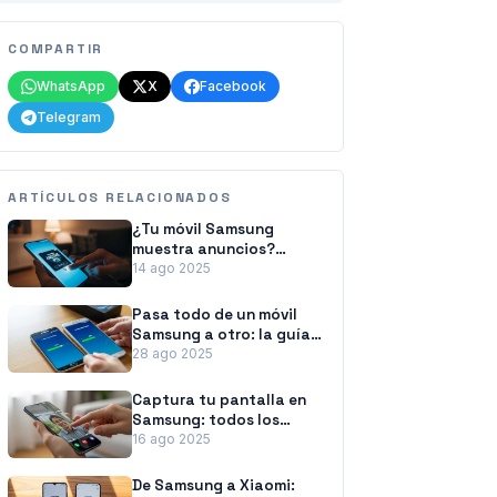
COMPARTIR
WhatsApp
X
Facebook
Telegram
ARTÍCULOS RELACIONADOS
¿Tu móvil Samsung
muestra anuncios?
Aprende a eliminarlos
14 ago 2025
Pasa todo de un móvil
Samsung a otro: la guía
para no perder nada
28 ago 2025
Captura tu pantalla en
Samsung: todos los
métodos a tu alcance
16 ago 2025
De Samsung a Xiaomi: