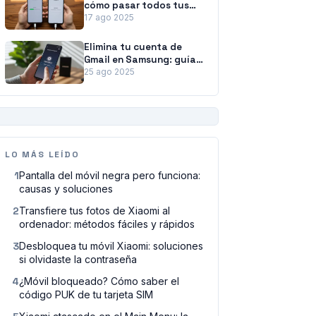
cómo pasar todos tus
datos sin esfuerzo
17 ago 2025
Elimina tu cuenta de
Gmail en Samsung: guía
para desvincularla sin
25 ago 2025
perder datos
PUBLICIDAD
LO MÁS LEÍDO
1
Pantalla del móvil negra pero funciona:
causas y soluciones
2
Transfiere tus fotos de Xiaomi al
ordenador: métodos fáciles y rápidos
3
Desbloquea tu móvil Xiaomi: soluciones
si olvidaste la contraseña
4
¿Móvil bloqueado? Cómo saber el
código PUK de tu tarjeta SIM