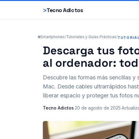
>
Tecno Adictos
Smartphones
/
Tutoriales y Guías Prácticas
/
TUTORIA
Descarga tus fot
al ordenador: to
Descubre las formas más sencillas y 
Mac. Desde cables ultrarrápidos hast
liberar espacio y proteger tus fotos n
Tecno Adictos
·
20 de agosto de 2025
·
Actualiz