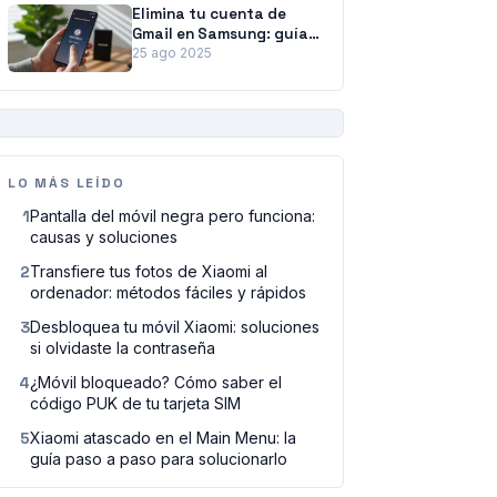
Elimina tu cuenta de
Gmail en Samsung: guía
para desvincularla sin
25 ago 2025
perder datos
PUBLICIDAD
LO MÁS LEÍDO
1
Pantalla del móvil negra pero funciona:
causas y soluciones
2
Transfiere tus fotos de Xiaomi al
ordenador: métodos fáciles y rápidos
3
Desbloquea tu móvil Xiaomi: soluciones
si olvidaste la contraseña
4
¿Móvil bloqueado? Cómo saber el
código PUK de tu tarjeta SIM
5
Xiaomi atascado en el Main Menu: la
guía paso a paso para solucionarlo