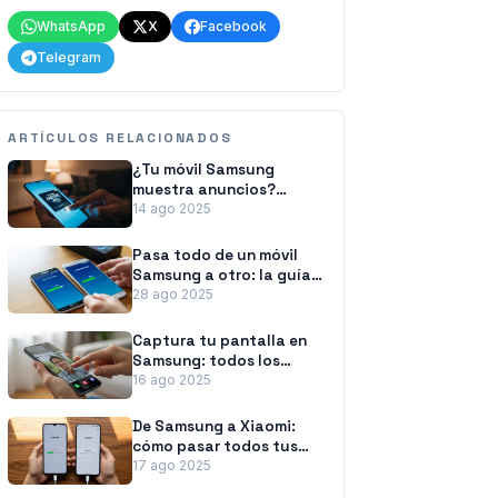
WhatsApp
X
Facebook
Telegram
ARTÍCULOS RELACIONADOS
¿Tu móvil Samsung
muestra anuncios?
Aprende a eliminarlos
14 ago 2025
Pasa todo de un móvil
Samsung a otro: la guía
para no perder nada
28 ago 2025
Captura tu pantalla en
Samsung: todos los
métodos a tu alcance
16 ago 2025
De Samsung a Xiaomi:
cómo pasar todos tus
datos sin esfuerzo
17 ago 2025