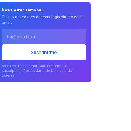
Newsletter semanal
Guías y novedades de tecnología directo en tu
email.
Email
Suscribirme
Vas a recibir un email para confirmar la
suscripción. Podés darte de baja cuando
quieras.