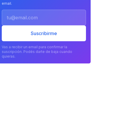
email.
Email
Suscribirme
Vas a recibir un email para confirmar la
suscripción. Podés darte de baja cuando
quieras.