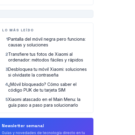
PUBLICIDAD
LO MÁS LEÍDO
1
Pantalla del móvil negra pero funciona:
causas y soluciones
2
Transfiere tus fotos de Xiaomi al
ordenador: métodos fáciles y rápidos
3
Desbloquea tu móvil Xiaomi: soluciones
si olvidaste la contraseña
4
¿Móvil bloqueado? Cómo saber el
código PUK de tu tarjeta SIM
5
Xiaomi atascado en el Main Menu: la
guía paso a paso para solucionarlo
Newsletter semanal
Guías y novedades de tecnología directo en tu