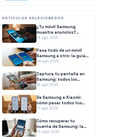
ARTÍCULOS RELACIONADOS
¿Tu móvil Samsung
muestra anuncios?
Aprende a eliminarlos
14 ago 2025
Pasa todo de un móvil
Samsung a otro: la guía
para no perder nada
28 ago 2025
Captura tu pantalla en
Samsung: todos los
métodos a tu alcance
16 ago 2025
De Samsung a Xiaomi:
cómo pasar todos tus
datos sin esfuerzo
17 ago 2025
Cómo recuperar tu
cuenta de Samsung: la
guía paso a paso
17 sept 2025