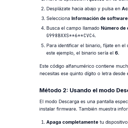
Desplázate hacia abajo y pulsa en
Ac
Selecciona
Información de software
Busca el campo llamado
Número de 
G998BXXS**6**CVC4
.
Para identificar el binario, fíjate en 
este ejemplo, el binario sería el
6
.
Este código alfanumérico contiene mucha
necesitas ese quinto dígito o letra desde e
Método 2: Usando el modo De
El modo Descarga es una pantalla especi
instalar firmware. También muestra inform
Apaga completamente
tu dispositiv