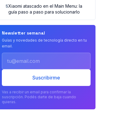
5
Xiaomi atascado en el Main Menu: la
guía paso a paso para solucionarlo
Newsletter semanal
Guías y novedades de tecnología directo en tu
email.
Email
Suscribirme
Vas a recibir un email para confirmar la
suscripción. Podés darte de baja cuando
quieras.