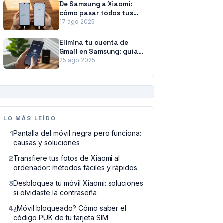
De Samsung a Xiaomi:
cómo pasar todos tus
datos sin esfuerzo
17 ago 2025
Elimina tu cuenta de
Gmail en Samsung: guía
para desvincularla sin
25 ago 2025
perder datos
PUBLICIDAD
LO MÁS LEÍDO
1
Pantalla del móvil negra pero funciona:
causas y soluciones
2
Transfiere tus fotos de Xiaomi al
ordenador: métodos fáciles y rápidos
3
Desbloquea tu móvil Xiaomi: soluciones
si olvidaste la contraseña
4
¿Móvil bloqueado? Cómo saber el
código PUK de tu tarjeta SIM