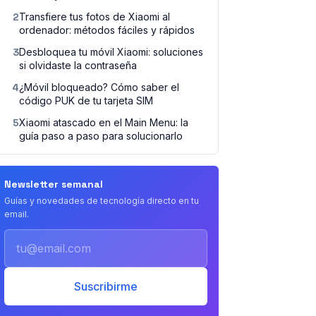
2
Transfiere tus fotos de Xiaomi al
ordenador: métodos fáciles y rápidos
3
Desbloquea tu móvil Xiaomi: soluciones
si olvidaste la contraseña
4
¿Móvil bloqueado? Cómo saber el
código PUK de tu tarjeta SIM
5
Xiaomi atascado en el Main Menu: la
guía paso a paso para solucionarlo
Newsletter semanal
Guías y novedades de tecnología directo en tu
email.
Email
Suscribirme