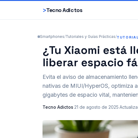
>
Tecno Adictos
Smartphones
/
Tutoriales y Guías Prácticas
/
TUTORIA
¿Tu Xiaomi está l
liberar espacio f
Evita el aviso de almacenamiento lle
nativas de MIUI/HyperOS, optimiza a
gigabytes de espacio vital, mantenie
Tecno Adictos
·
21 de agosto de 2025
·
Actualiz