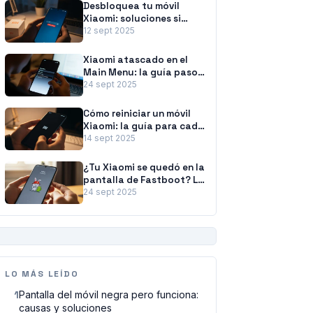
Desbloquea tu móvil
Xiaomi: soluciones si
olvidaste la contraseña
12 sept 2025
Xiaomi atascado en el
Main Menu: la guía paso
a paso para solucionarlo
24 sept 2025
Cómo reiniciar un móvil
Xiaomi: la guía para cada
situación
14 sept 2025
¿Tu Xiaomi se quedó en la
pantalla de Fastboot? La
guía para solucionarlo
24 sept 2025
PUBLICIDAD
LO MÁS LEÍDO
1
Pantalla del móvil negra pero funciona:
causas y soluciones