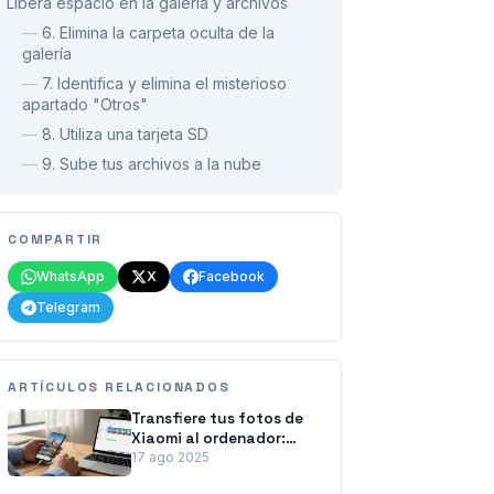
Libera espacio en la galería y archivos
—
6. Elimina la carpeta oculta de la
galería
—
7. Identifica y elimina el misterioso
apartado "Otros"
—
8. Utiliza una tarjeta SD
—
9. Sube tus archivos a la nube
COMPARTIR
WhatsApp
X
Facebook
Telegram
ARTÍCULOS RELACIONADOS
Transfiere tus fotos de
Xiaomi al ordenador:
métodos fáciles y
17 ago 2025
rápidos