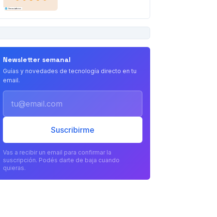
PUBLICIDAD
Newsletter semanal
Guías y novedades de tecnología directo en tu
email.
Email
Suscribirme
Vas a recibir un email para confirmar la
suscripción. Podés darte de baja cuando
quieras.