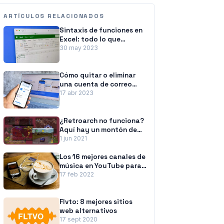
ARTÍCULOS RELACIONADOS
Sintaxis de funciones en
Excel: todo lo que
necesita saber
30 may 2023
Cómo quitar o eliminar
una cuenta de correo
electrónico de Outlook
17 abr 2023
¿Retroarch no funciona?
Aquí hay un montón de
correcciones
1 jun 2021
Los 16 mejores canales de
música en YouTube para
concentrarse, estudiar y
17 feb 2022
trabajar
Flvto: 8 mejores sitios
web alternativos
17 sept 2020