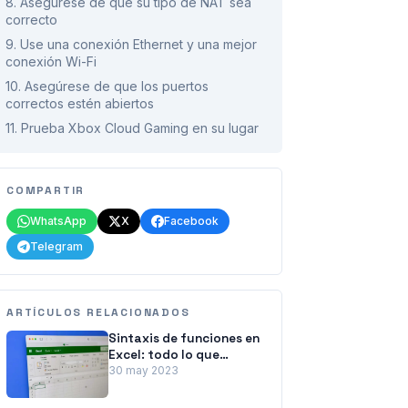
8. Asegúrese de que su tipo de NAT sea
correcto
9. Use una conexión Ethernet y una mejor
conexión Wi-Fi
10. Asegúrese de que los puertos
correctos estén abiertos
11. Prueba Xbox Cloud Gaming en su lugar
COMPARTIR
WhatsApp
X
Facebook
Telegram
ARTÍCULOS RELACIONADOS
Sintaxis de funciones en
Excel: todo lo que
necesita saber
30 may 2023