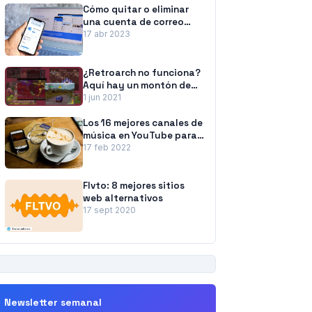
Cómo quitar o eliminar
una cuenta de correo
electrónico de Outlook
17 abr 2023
¿Retroarch no funciona?
Aquí hay un montón de
correcciones
1 jun 2021
Los 16 mejores canales de
música en YouTube para
concentrarse, estudiar y
17 feb 2022
trabajar
Flvto: 8 mejores sitios
web alternativos
17 sept 2020
PUBLICIDAD
Newsletter semanal