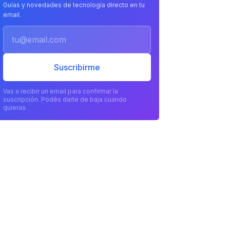
Guías y novedades de tecnología directo en tu
email.
Email
Suscribirme
Vas a recibir un email para confirmar la
suscripción. Podés darte de baja cuando
quieras.