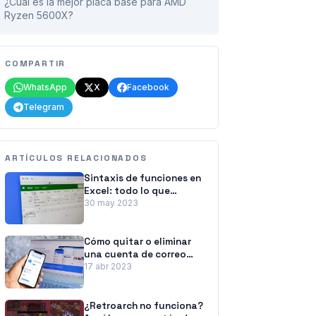
¿Cuál es la mejor placa base para AMD
Ryzen 5600X?
COMPARTIR
WhatsApp
X
Facebook
Telegram
ARTÍCULOS RELACIONADOS
Sintaxis de funciones en
Excel: todo lo que
necesita saber
30 may 2023
Cómo quitar o eliminar
una cuenta de correo
electrónico de Outlook
17 abr 2023
¿Retroarch no funciona?