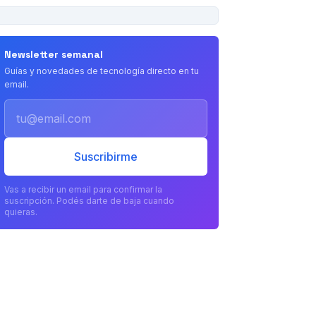
PUBLICIDAD
Newsletter semanal
Guías y novedades de tecnología directo en tu
email.
Email
Suscribirme
Vas a recibir un email para confirmar la
suscripción. Podés darte de baja cuando
quieras.