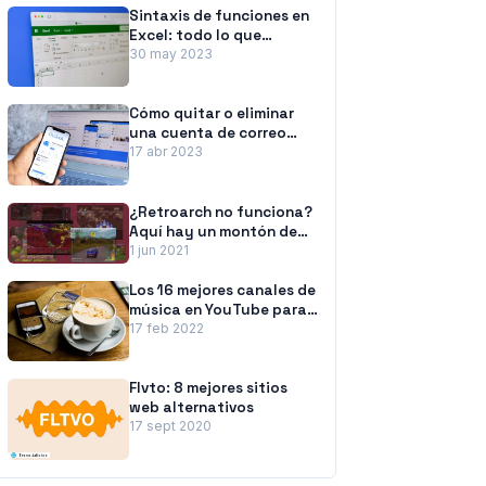
Sintaxis de funciones en
Excel: todo lo que
necesita saber
30 may 2023
Cómo quitar o eliminar
una cuenta de correo
electrónico de Outlook
17 abr 2023
¿Retroarch no funciona?
Aquí hay un montón de
correcciones
1 jun 2021
Los 16 mejores canales de
música en YouTube para
concentrarse, estudiar y
17 feb 2022
trabajar
Flvto: 8 mejores sitios
web alternativos
17 sept 2020