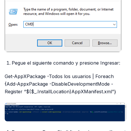
Pegue el siguiente comando y presione Ingresar:
Get-AppXPackage -Todos los usuarios | Foreach
{Add-AppxPackage -DisableDevelopmentMode -
Register “$($_.InstallLocation)AppXManifest.xml”}