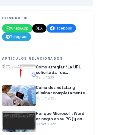
COMPARTIR
WhatsApp
X
Facebook
Telegram
ARTÍCULOS RELACIONADOS
Cómo arreglar “La URL
solicitada fue
rechazada. Consulte con
7 dic 2022
su administrador” Error
Cómo desinstalar y
del navegador
eliminar completamente
McAfee de Windows 11
30 jun 2023
Por qué Microsoft Word
es negro en su PC (y cómo
solucionarlo)
31 oct 2022