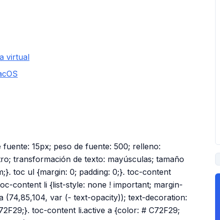
PUBLICIDAD
 virtual
macOS
 fuente: 15px; peso de fuente: 500; relleno:
ntro; transformación de texto: mayúsculas; tamaño
}. toc ul {margin: 0; padding: 0;}. toc-content
c-content li {list-style: none ! important; margin-
 (74,85,104, var (- text-opacity)); text-decoration:
72F29;}. toc-content li.active a {color: # C72F29;