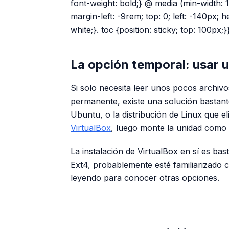
font-weight: bold;} @ media (min-width: 15
margin-left: -9rem; top: 0; left: -140px;
white;}. toc {position: sticky; top: 100px;}
La opción temporal: usar u
Si solo necesita leer unos pocos archiv
permanente, existe una solución bastante
Ubuntu, o la distribución de Linux que e
VirtualBox
, luego monte la unidad como l
La instalación de VirtualBox en sí es bas
Ext4, probablemente esté familiarizado co
leyendo para conocer otras opciones.