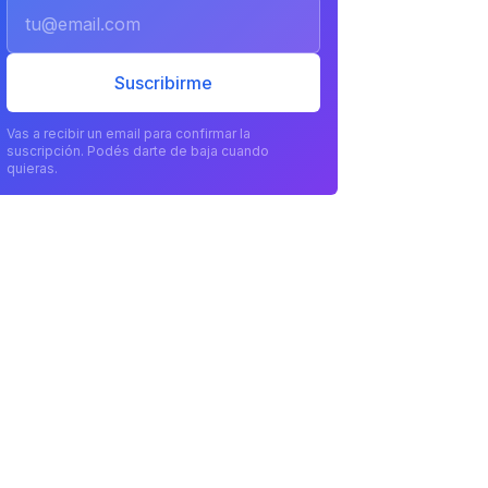
Email
Suscribirme
Vas a recibir un email para confirmar la
suscripción. Podés darte de baja cuando
quieras.