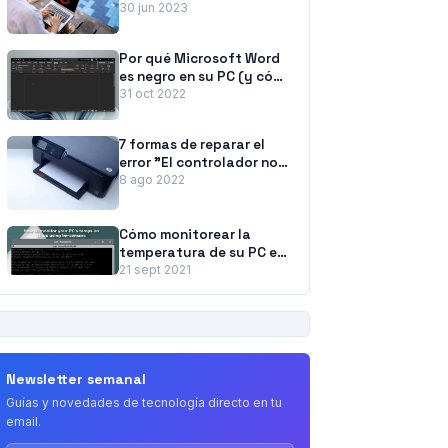
McAfee de Windows 11
30 jun 2023
Por qué Microsoft Word
es negro en su PC (y cómo
solucionarlo)
31 oct 2022
7 formas de reparar el
error "El controlador no
está disponible" de las
8 ago 2022
impresoras HP en PC con
Windows
Cómo monitorear la
temperatura de su PC en
Linux usando lm-Sensors
21 sept 2021
PUBLICIDAD
Newsletter semanal
Guías y novedades de tecnología directo en tu
email.