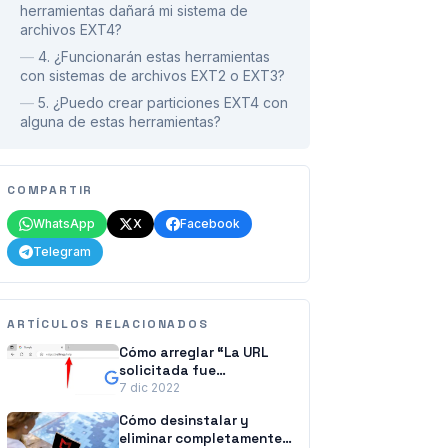
herramientas dañará mi sistema de
archivos EXT4?
—
4. ¿Funcionarán estas herramientas
con sistemas de archivos EXT2 o EXT3?
—
5. ¿Puedo crear particiones EXT4 con
alguna de estas herramientas?
COMPARTIR
WhatsApp
X
Facebook
Telegram
ARTÍCULOS RELACIONADOS
Cómo arreglar “La URL
solicitada fue
rechazada. Consulte con
7 dic 2022
su administrador” Error
Cómo desinstalar y
del navegador
eliminar completamente