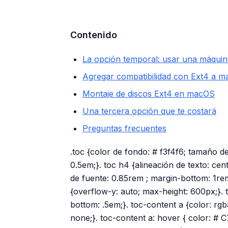
Contenido
La opción temporal: usar una máquina
Agregar compatibilidad con Ext4 a 
Montaje de discos Ext4 en macOS
Una tercera opción que te costará
Preguntas frecuentes
.toc {color de fondo: # f3f4f6; tamaño de
0.5em;}. toc h4 {alineación de texto: ce
de fuente: 0.85rem ; margin-bottom: 1rem;
{overflow-y: auto; max-height: 600px;}. to
bottom: .5em;}. toc-content a {color: rgba
none;}. toc-content a: hover { color: # C