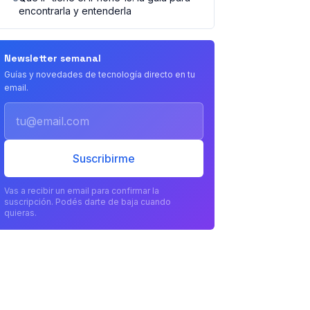
encontrarla y entenderla
Newsletter semanal
Guías y novedades de tecnología directo en tu
email.
Email
Suscribirme
Vas a recibir un email para confirmar la
suscripción. Podés darte de baja cuando
quieras.