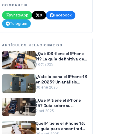
COMPARTIR
WhatsApp
X
Facebook
Telegram
ARTÍCULOS RELACIONADOS
¿Qué iOS tiene el iPhone
11? La guía definitiva de
sus actualizaciones
1 oct 2025
¿Vale la pena el iPhone 13
en 2025? Un análisis
exhaustivo
30 ene 2025
¿Qué IP tiene el iPhone
15? Guía sobre su
resistencia (IP68) y tu
2 oct 2025
dirección de red
Qué IP tiene el iPhone 13:
la guía para encontrarla
30 sept 2025