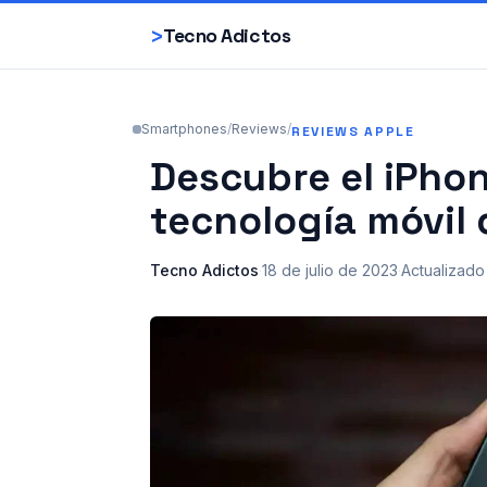
>
Tecno Adictos
Smartphones
/
Reviews
/
REVIEWS APPLE
Descubre el iPhon
tecnología móvil
Tecno Adictos
·
18 de julio de 2023
·
Actualizado