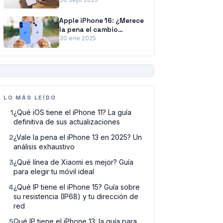
y entenderla
Apple iPhone 16: ¿Merece
la pena el cambio
respecto al iPhone 14?
30 ene 2025
PUBLICIDAD
LO MÁS LEÍDO
1
¿Qué iOS tiene el iPhone 11? La guía
definitiva de sus actualizaciones
2
¿Vale la pena el iPhone 13 en 2025? Un
análisis exhaustivo
3
¿Qué línea de Xiaomi es mejor? Guía
para elegir tu móvil ideal
4
¿Qué IP tiene el iPhone 15? Guía sobre
su resistencia (IP68) y tu dirección de
red
5
Qué IP tiene el iPhone 13: la guía para