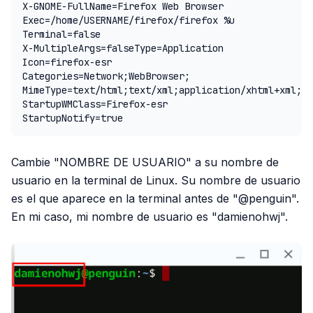
X-GNOME-FullName=Firefox Web Browser

Exec=/home/USERNAME/firefox/firefox %u

Terminal=false

X-MultipleArgs=falseType=Application

Icon=firefox-esr

Categories=Network;WebBrowser;

MimeType=text/html;text/xml;application/xhtml+xml;ap
StartupWMClass=Firefox-esr

StartupNotify=true
Cambie "NOMBRE DE USUARIO" a su nombre de
usuario en la terminal de Linux. Su nombre de usuario
es el que aparece en la terminal antes de "@penguin".
En mi caso, mi nombre de usuario es "damienohwj".