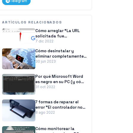
Telegram
ARTÍCULOS RELACIONADOS
Cómo arreglar “La URL
solicitada fue
rechazada. Consulte con
7 dic 2022
su administrador” Error
Cómo desinstalar y
del navegador
eliminar completamente
McAfee de Windows 11
30 jun 2023
Por qué Microsoft Word
es negro en su PC (y cómo
solucionarlo)
31 oct 2022
7 formas de reparar el
error "El controlador no
está disponible" de las
8 ago 2022
impresoras HP en PC con
Windows
Cómo monitorear la