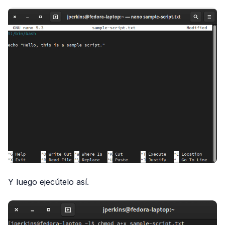
Y luego ejecútelo así.