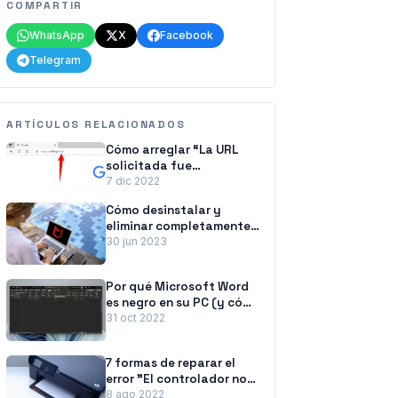
COMPARTIR
WhatsApp
X
Facebook
Telegram
ARTÍCULOS RELACIONADOS
Cómo arreglar “La URL
solicitada fue
rechazada. Consulte con
7 dic 2022
su administrador” Error
Cómo desinstalar y
del navegador
eliminar completamente
McAfee de Windows 11
30 jun 2023
Por qué Microsoft Word
es negro en su PC (y cómo
solucionarlo)
31 oct 2022
7 formas de reparar el
error "El controlador no
está disponible" de las
8 ago 2022