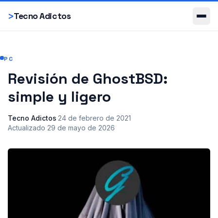
Smartphones
>
Tecno Adictos
PC
Revisión de GhostBSD:
simple y ligero
Tecno Adictos
·
24 de febrero de 2021
·
Actualizado
29 de mayo de 2026