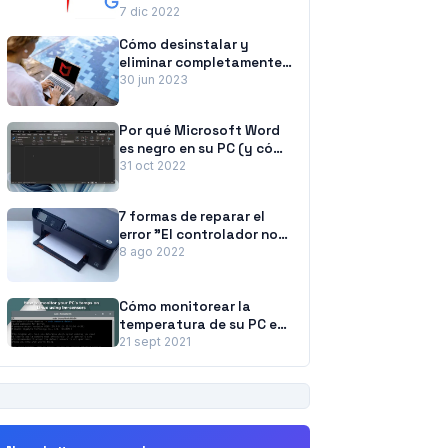
rechazada. Consulte con
7 dic 2022
su administrador” Error
Cómo desinstalar y
del navegador
eliminar completamente
McAfee de Windows 11
30 jun 2023
Por qué Microsoft Word
es negro en su PC (y cómo
solucionarlo)
31 oct 2022
7 formas de reparar el
error "El controlador no
está disponible" de las
8 ago 2022
impresoras HP en PC con
Windows
Cómo monitorear la
temperatura de su PC en
Linux usando lm-Sensors
21 sept 2021
PUBLICIDAD