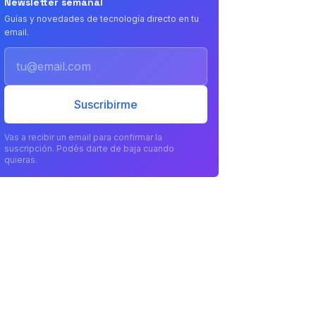
Newsletter semanal
Guías y novedades de tecnología directo en tu
email.
Email
Suscribirme
Vas a recibir un email para confirmar la
suscripción. Podés darte de baja cuando
quieras.