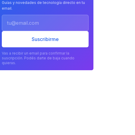
Guías y novedades de tecnología directo en tu
email.
Email
Suscribirme
Vas a recibir un email para confirmar la
suscripción. Podés darte de baja cuando
quieras.