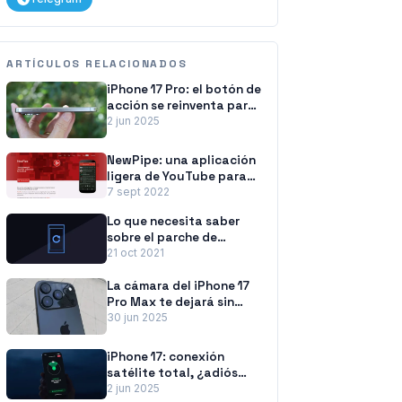
ARTÍCULOS RELACIONADOS
iPhone 17 Pro: el botón de
acción se reinventa para
una experiencia superior
2 jun 2025
NewPipe: una aplicación
ligera de YouTube para
Android
7 sept 2022
Lo que necesita saber
sobre el parche de
seguridad de Android
21 oct 2021
La cámara del iPhone 17
Pro Max te dejará sin
palabras
30 jun 2025
iPhone 17: conexión
satélite total, ¿adiós
zonas sin cobertura?
2 jun 2025