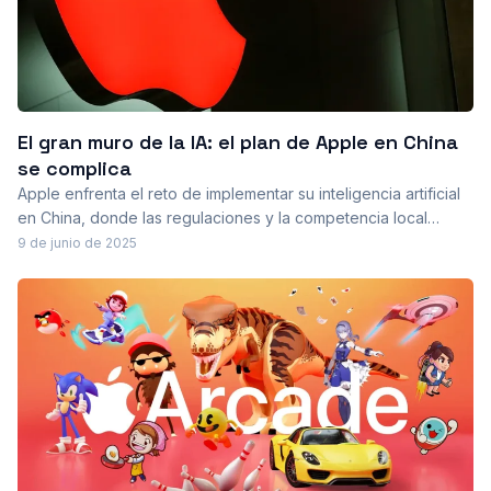
El gran muro de la IA: el plan de Apple en China
se complica
Apple enfrenta el reto de implementar su inteligencia artificial
en China, donde las regulaciones y la competencia local
complican su estrategia. La búsqueda de un socio local y la
9 de junio de 2025
adaptación a un mercado exigente son cruciales para
mantener su posición.