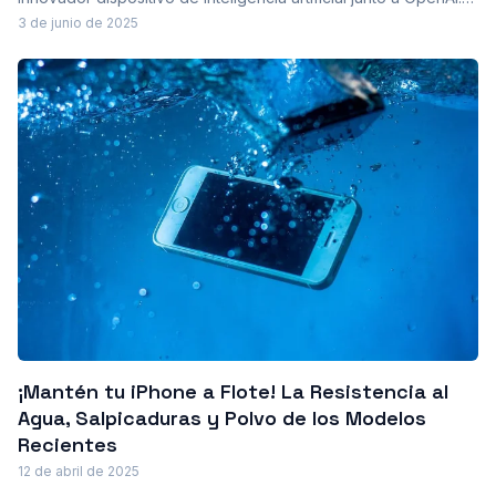
Este proyecto busca transformar nuestra interacción con la
3 de junio de 2025
tecnología, priorizando una experiencia más intuitiva y menos
intrusiva, prescindiendo de las pantallas tradicionales.
¡Mantén tu iPhone a Flote! La Resistencia al
Agua, Salpicaduras y Polvo de los Modelos
Recientes
12 de abril de 2025