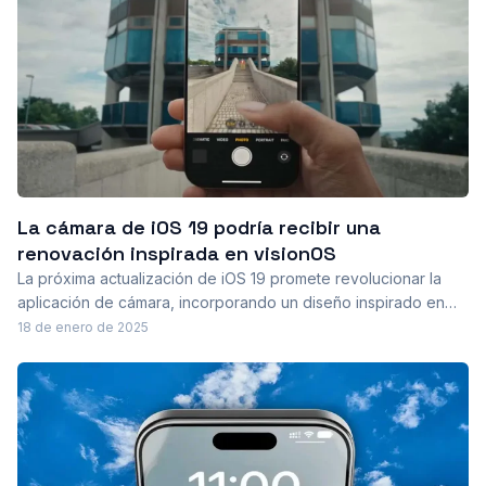
La cámara de iOS 19 podría recibir una
renovación inspirada en visionOS
La próxima actualización de iOS 19 promete revolucionar la
aplicación de cámara, incorporando un diseño inspirado en
visionOS que mejora la estética y funcionalidad, optimizando
18 de enero de 2025
así la experiencia del usuario.