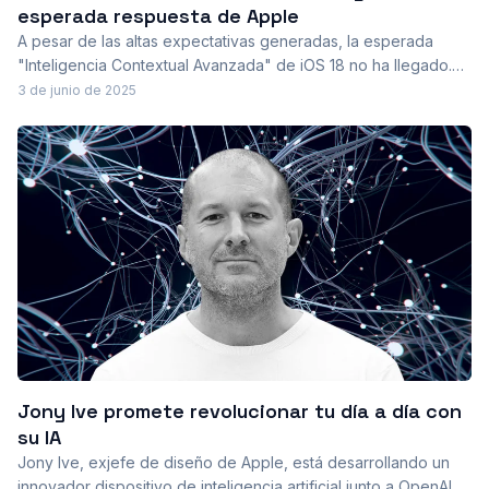
esperada respuesta de Apple
A pesar de las altas expectativas generadas, la esperada
"Inteligencia Contextual Avanzada" de iOS 18 no ha llegado.
Apple explica las complejidades detrás de su retraso y
3 de junio de 2025
promete un desembarco previsto para finales de este año,
logrando así mantener la esperanza de los usuarios.
Jony Ive promete revolucionar tu día a día con
su IA
Jony Ive, exjefe de diseño de Apple, está desarrollando un
innovador dispositivo de inteligencia artificial junto a OpenAI.