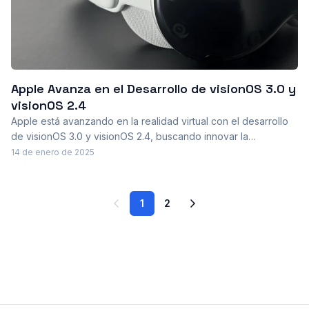
Apple Avanza en el Desarrollo de visionOS 3.0 y
visionOS 2.4
Apple está avanzando en la realidad virtual con el desarrollo
de visionOS 3.0 y visionOS 2.4, buscando innovar la
experiencia del usuario y potenciar su dispositivo Vision Pro
14 de enero de 2025
con nuevas capacidades.
1
2