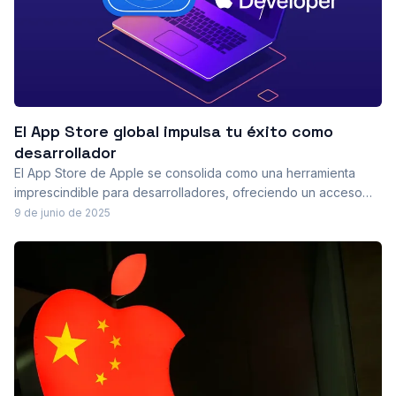
El App Store global impulsa tu éxito como
desarrollador
El App Store de Apple se consolida como una herramienta
imprescindible para desarrolladores, ofreciendo un acceso
global sin precedentes, recursos de localización, herramientas
9 de junio de 2025
de marketing y un ecosistema que fomenta la innovación y el
crecimiento de aplicaciones a escala internacional.