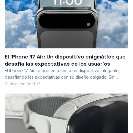
El iPhone 17 Air: Un dispositivo enigmático que
desafía las expectativas de los usuarios
El iPhone 17 Air se presenta como un dispositivo intrigante,
desafiando las expectativas con su diseño delgado. Sin
embargo, su rendimiento cuestionable y precio elevado
18 de enero de 2025
generan dudas sobre su atractivo en el mercado.