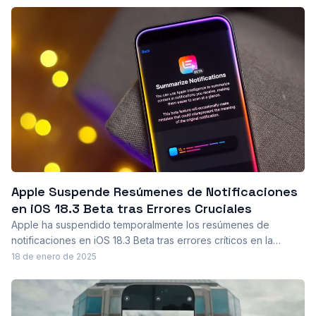
Apple Suspende Resúmenes de Notificaciones
en iOS 18.3 Beta tras Errores Cruciales
Apple ha suspendido temporalmente los resúmenes de
notificaciones en iOS 18.3 Beta tras errores críticos en la
precisión de la información, desafiando la confianza en su
18 de enero de 2025
inteligencia artificial y gestión de noticias.