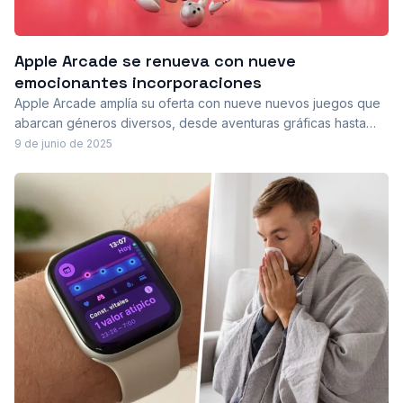
Apple Arcade se renueva con nueve
emocionantes incorporaciones
Apple Arcade amplía su oferta con nueve nuevos juegos que
abarcan géneros diversos, desde aventuras gráficas hasta
estrategia y deportes. Esta actualización promete mantener
9 de junio de 2025
entretenidos a los suscriptores, ofreciendo experiencias
únicas y de calidad sin anuncios ni compras dentro de los
juegos.