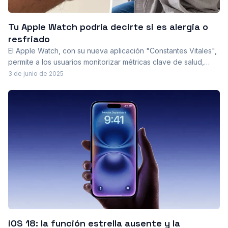
Tu Apple Watch podría decirte si es alergia o
resfriado
El Apple Watch, con su nueva aplicación "Constantes Vitales",
permite a los usuarios monitorizar métricas clave de salud,
ayudando a diferenciar entre alergias y resfriados. Una
3 de junio de 2025
historia real destaca cómo esta tecnología puede anticipar
síntomas y mejorar la gestión de la salud personal.
iOS 18: la función estrella ausente y la