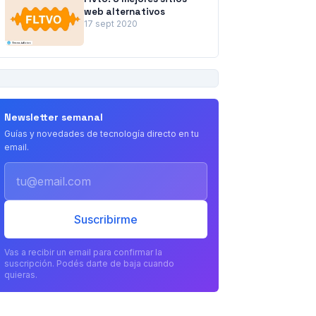
web alternativos
17 sept 2020
PUBLICIDAD
Newsletter semanal
Guías y novedades de tecnología directo en tu
email.
Email
Suscribirme
Vas a recibir un email para confirmar la
suscripción. Podés darte de baja cuando
quieras.