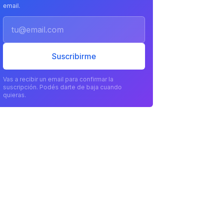
email.
Email
Suscribirme
Vas a recibir un email para confirmar la
suscripción. Podés darte de baja cuando
quieras.