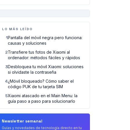
PUBLICIDAD
LO MÁS LEÍDO
1
Pantalla del móvil negra pero funciona:
causas y soluciones
2
Transfiere tus fotos de Xiaomi al
ordenador: métodos fáciles y rápidos
3
Desbloquea tu móvil Xiaomi: soluciones
si olvidaste la contraseña
4
¿Móvil bloqueado? Cómo saber el
código PUK de tu tarjeta SIM
5
Xiaomi atascado en el Main Menu: la
guía paso a paso para solucionarlo
Newsletter semanal
Guías y novedades de tecnología directo en tu