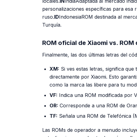
locales.
IN
IndiaAdaptada al mercado indio
personalizaciones específicas para esa r
ruso.
ID
IndonesiaROM destinada al merca
Turquía.
ROM oficial de Xiaomi vs. ROM
Finalmente, las dos últimas letras del cód
XM:
Si ves estas letras, significa que
directamente por Xiaomi. Esto garanti
como la marca las libere para tu mod
VF:
Indica una ROM modificada por V
OR:
Corresponde a una ROM de Oran
TF:
Señala una ROM de Telefónica (M
Las ROMs de operador a menudo incluyen