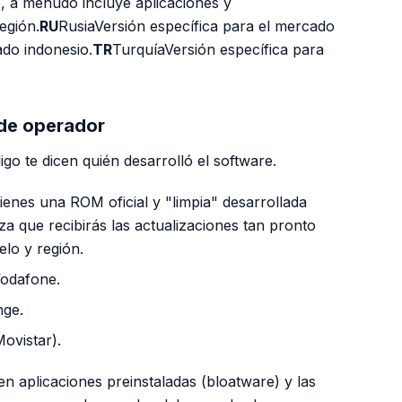
, a menudo incluye aplicaciones y
egión.
RU
RusiaVersión específica para el mercado
do indonesio.
TR
TurquíaVersión específica para
 de operador
igo te dicen quién desarrolló el software.
 tienes una ROM oficial y "limpia" desarrollada
za que recibirás las actualizaciones tan pronto
elo y región.
odafone.
ge.
ovistar).
 aplicaciones preinstaladas (bloatware) y las