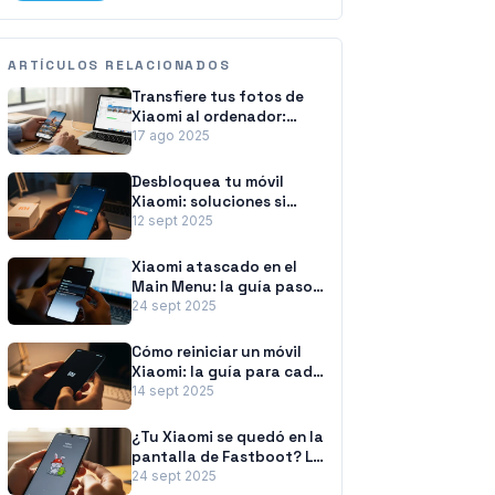
ARTÍCULOS RELACIONADOS
Transfiere tus fotos de
Xiaomi al ordenador:
métodos fáciles y
17 ago 2025
rápidos
Desbloquea tu móvil
Xiaomi: soluciones si
olvidaste la contraseña
12 sept 2025
Xiaomi atascado en el
Main Menu: la guía paso
a paso para solucionarlo
24 sept 2025
Cómo reiniciar un móvil
Xiaomi: la guía para cada
situación
14 sept 2025
¿Tu Xiaomi se quedó en la
pantalla de Fastboot? La
guía para solucionarlo
24 sept 2025