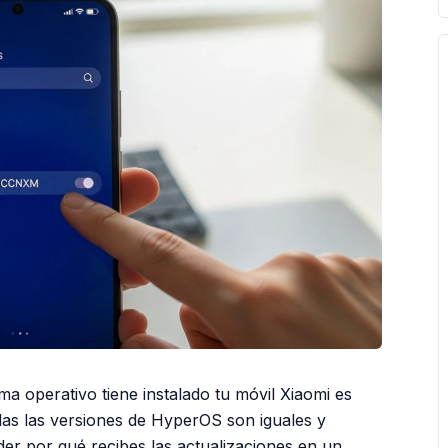
a operativo tiene instalado tu móvil Xiaomi es
das las versiones de HyperOS son iguales y
er por qué recibes las actualizaciones en un