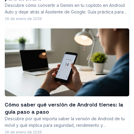
Descubre cómo convertir a Gemini en tu copiloto en Android
Auto y dejar atrás al Asistente de Google. Guía práctica para
activar, solucionar fallos, y aprovechar respuestas
26 de enero de 2026
contextuales y planificaciones de rutas más inteligentes
mientras conduces con seguridad.
Cómo saber qué versión de Android tienes: la
guía paso a paso
Descubre por qué importa saber la versión de Android de tu
móvil y qué implica para seguridad, rendimiento y
compatibilidad de apps. Aprende a verificarla fácilmente
26 de enero de 2026