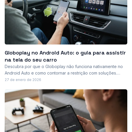
Globoplay no Android Auto: o guia para assistir
na tela do seu carro
Descubra por que o Globoplay não funciona nativamente no
Android Auto e como contornar a restrição com soluções.
Explica o uso de AAAD e Fermata Auto, oferece um passo a
27 de enero de 2026
passo e alerta para riscos à segurança.