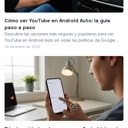
Cómo ver YouTube en Android Auto: la guía
paso a paso
Descubre las opciones más seguras y populares para ver
YouTube en Android Auto sin violar las políticas de Google.
Este artículo explora métodos, ventajas y riesgos, y comparte
24 de enero de 2026
pautas para usarlo solo cuando el vehículo está estacionado.