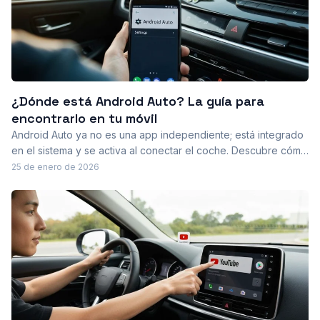
¿Dónde está Android Auto? La guía para
encontrarlo en tu móvil
Android Auto ya no es una app independiente; está integrado
en el sistema y se activa al conectar el coche. Descubre cómo
localizar sus ajustes desde Ajustes y un atajo para abrirlo
25 de enero de 2026
desde la pantalla de inicio.