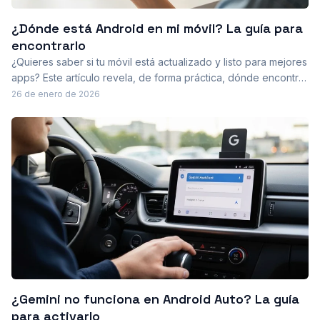
¿Dónde está Android en mi móvil? La guía para
encontrarlo
¿Quieres saber si tu móvil está actualizado y listo para mejores
apps? Este artículo revela, de forma práctica, dónde encontrar
la versión de Android, qué otros datos revisar en Acerca del
26 de enero de 2026
teléfono y su importancia para seguridad.
¿Gemini no funciona en Android Auto? La guía
para activarlo