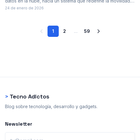
datos en la nube, hacia un sistema que redefine la movilidad.
Una historia de innovación y adquisiciones que dio lugar a un
24 de enero de 2026
ecosistema que marca el móvil actual.
1
2
…
59
>
Tecno Adictos
Blog sobre tecnología, desarrollo y gadgets.
Newsletter
Email