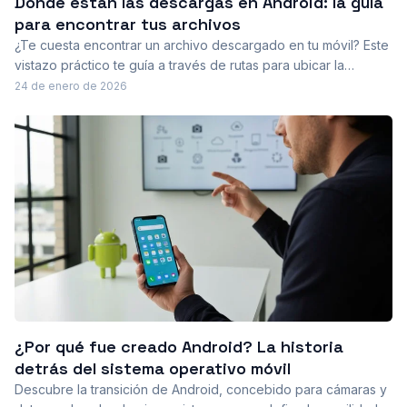
Dónde están las descargas en Android: la guía
para encontrar tus archivos
¿Te cuesta encontrar un archivo descargado en tu móvil? Este
vistazo práctico te guía a través de rutas para ubicar la
carpeta de descargas, usar Files de Google y revisar
24 de enero de 2026
notificaciones, para recuperar archivos sin perder tiempo.
¿Por qué fue creado Android? La historia
detrás del sistema operativo móvil
Descubre la transición de Android, concebido para cámaras y