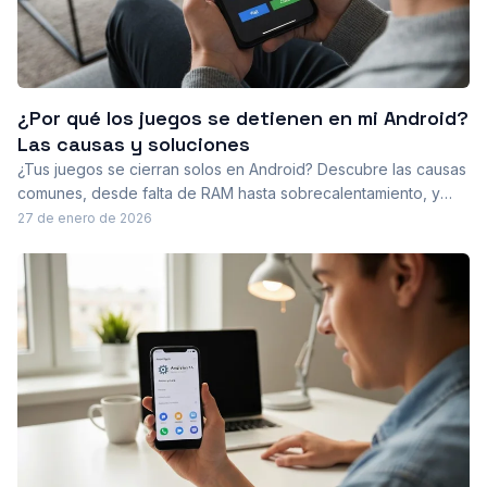
¿Por qué los juegos se detienen en mi Android?
Las causas y soluciones
¿Tus juegos se cierran solos en Android? Descubre las causas
comunes, desde falta de RAM hasta sobrecalentamiento, y
aprende soluciones rápidas y efectivas para estabilizar el
27 de enero de 2026
rendimiento, mantener tus datos seguros y volver a jugar sin
interrupciones.