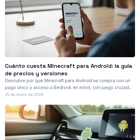
Cuánto cuesta Minecraft para Android: la guía
de precios y versiones
Descubre por qué Minecraft para Android se compra con un
pago único y acceso a Bedrock en móvil, con juego cruzado
y actualizaciones gratuitas. Explora el Marketplace,
25 de enero de 2026
inversiones opcionales y riesgos de usar APKs no oficiales,
peligrosos.