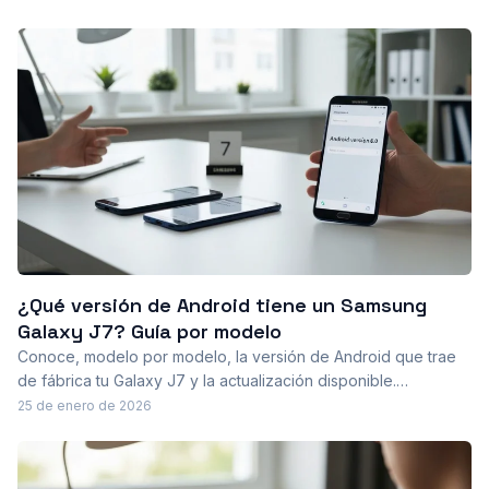
desde Ajustes y a buscar actualizaciones para mantenerlo
protegido. y optimizado.
¿Qué versión de Android tiene un Samsung
Galaxy J7? Guía por modelo
Conoce, modelo por modelo, la versión de Android que trae
de fábrica tu Galaxy J7 y la actualización disponible.
Explicamos por qué algunos modelos quedaron en versiones
25 de enero de 2026
antiguas, qué implica el fin de soporte y opciones avanzadas.