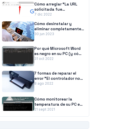
Cómo arreglar “La URL
solicitada fue
rechazada. Consulte con
7 dic 2022
su administrador” Error
Cómo desinstalar y
del navegador
eliminar completamente
McAfee de Windows 11
30 jun 2023
Por qué Microsoft Word
es negro en su PC (y cómo
solucionarlo)
31 oct 2022
7 formas de reparar el
error "El controlador no
está disponible" de las
8 ago 2022
impresoras HP en PC con
Windows
Cómo monitorear la
temperatura de su PC en
Linux usando lm-Sensors
21 sept 2021
PUBLICIDAD