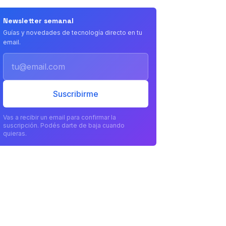
Newsletter semanal
Guías y novedades de tecnología directo en tu
email.
Email
Suscribirme
Vas a recibir un email para confirmar la
suscripción. Podés darte de baja cuando
quieras.