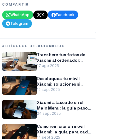
COMPARTIR
WhatsApp
X
Facebook
Telegram
ARTÍCULOS RELACIONADOS
Transfiere tus fotos de
Xiaomi al ordenador:
métodos fáciles y
17 ago 2025
rápidos
Desbloquea tu móvil
Xiaomi: soluciones si
olvidaste la contraseña
12 sept 2025
Xiaomi atascado en el
Main Menu: la guía paso
a paso para solucionarlo
24 sept 2025
Cómo reiniciar un móvil
Xiaomi: la guía para cada
situación
14 sept 2025