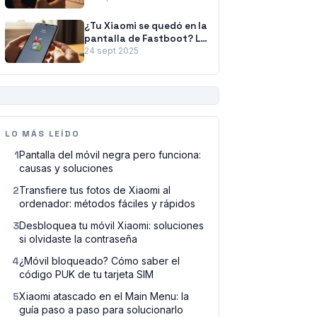
¿Tu Xiaomi se quedó en la
pantalla de Fastboot? La
guía para solucionarlo
24 sept 2025
PUBLICIDAD
LO MÁS LEÍDO
1
Pantalla del móvil negra pero funciona:
causas y soluciones
2
Transfiere tus fotos de Xiaomi al
ordenador: métodos fáciles y rápidos
3
Desbloquea tu móvil Xiaomi: soluciones
si olvidaste la contraseña
4
¿Móvil bloqueado? Cómo saber el
código PUK de tu tarjeta SIM
5
Xiaomi atascado en el Main Menu: la
guía paso a paso para solucionarlo