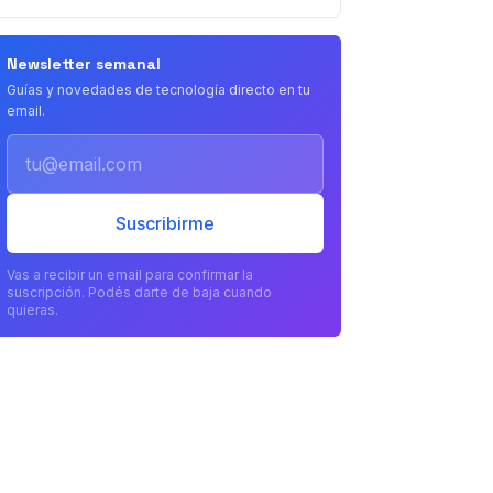
Newsletter semanal
Guías y novedades de tecnología directo en tu
email.
Email
Suscribirme
Vas a recibir un email para confirmar la
suscripción. Podés darte de baja cuando
quieras.