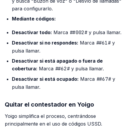
y busca "Buzón de voz" o "Desvío de llamadas"
para configurarlo.
Mediante códigos:
Desactivar todo:
Marca
##002#
y pulsa llamar.
Desactivar si no respondes:
Marca
##61#
y
pulsa llamar.
Desactivar si está apagado o fuera de
cobertura:
Marca
##62#
y pulsa llamar.
Desactivar si está ocupado:
Marca
##67#
y
pulsa llamar.
Quitar el contestador en Yoigo
Yoigo simplifica el proceso, centrándose
principalmente en el uso de códigos USSD.