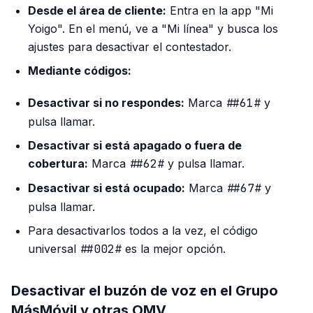
Desde el área de cliente:
Entra en la app "Mi
Yoigo". En el menú, ve a "Mi línea" y busca los
ajustes para desactivar el contestador.
Mediante códigos:
Desactivar si no respondes:
Marca
##61#
y
pulsa llamar.
Desactivar si está apagado o fuera de
cobertura:
Marca
##62#
y pulsa llamar.
Desactivar si está ocupado:
Marca
##67#
y
pulsa llamar.
Para desactivarlos todos a la vez, el código
universal
##002#
es la mejor opción.
Desactivar el buzón de voz en el Grupo
MásMóvil y otras OMV