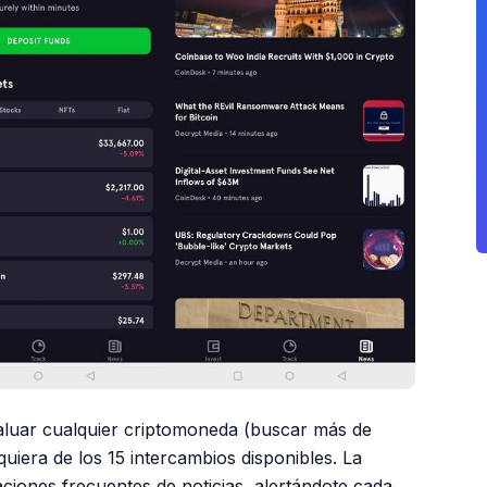
valuar cualquier criptomoneda (buscar más de
iera de los 15 intercambios disponibles. La
ciones frecuentes de noticias, alertándote cada