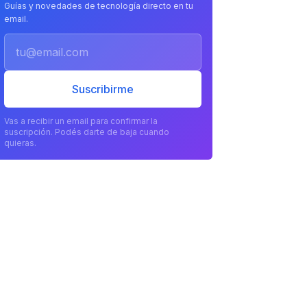
Guías y novedades de tecnología directo en tu
email.
Email
Suscribirme
Vas a recibir un email para confirmar la
suscripción. Podés darte de baja cuando
quieras.