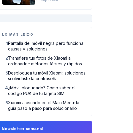
PUBLICIDAD
LO MÁS LEÍDO
1
Pantalla del móvil negra pero funciona:
causas y soluciones
2
Transfiere tus fotos de Xiaomi al
ordenador: métodos fáciles y rápidos
3
Desbloquea tu móvil Xiaomi: soluciones
si olvidaste la contraseña
4
¿Móvil bloqueado? Cómo saber el
código PUK de tu tarjeta SIM
5
Xiaomi atascado en el Main Menu: la
guía paso a paso para solucionarlo
Newsletter semanal