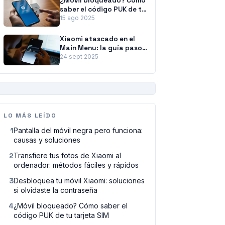
¿Móvil bloqueado? Cómo
saber el código PUK de tu
tarjeta SIM
15 ago 2025
Xiaomi atascado en el
Main Menu: la guía paso
a paso para solucionarlo
24 sept 2025
PUBLICIDAD
LO MÁS LEÍDO
1
Pantalla del móvil negra pero funciona:
causas y soluciones
2
Transfiere tus fotos de Xiaomi al
ordenador: métodos fáciles y rápidos
3
Desbloquea tu móvil Xiaomi: soluciones
si olvidaste la contraseña
4
¿Móvil bloqueado? Cómo saber el
código PUK de tu tarjeta SIM