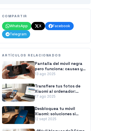
COMPARTIR
WhatsApp
X
Facebook
Telegram
ARTÍCULOS RELACIONADOS
Pantalla del móvil negra
pero funciona: causas y
soluciones
13 ago 2025
Transfiere tus fotos de
Xiaomi al ordenador:
métodos fáciles y
17 ago 2025
rápidos
Desbloquea tu móvil
Xiaomi: soluciones si
olvidaste la contraseña
12 sept 2025