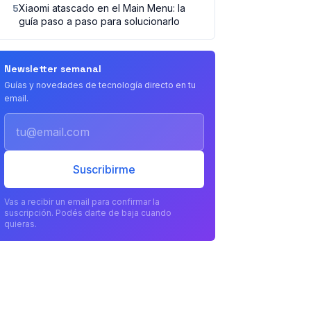
5
Xiaomi atascado en el Main Menu: la
guía paso a paso para solucionarlo
Newsletter semanal
Guías y novedades de tecnología directo en tu
email.
Email
Suscribirme
Vas a recibir un email para confirmar la
suscripción. Podés darte de baja cuando
quieras.