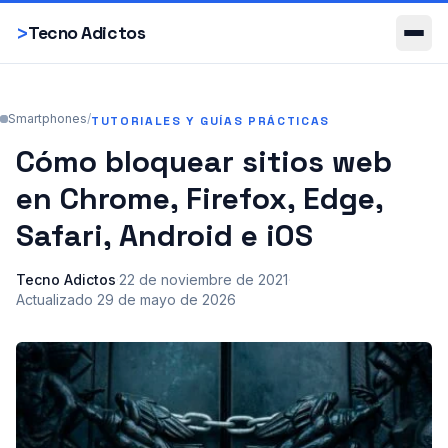
Smartphones
>
Tecno Adictos
Smartphones
/
TUTORIALES Y GUÍAS PRÁCTICAS
Cómo bloquear sitios web
en Chrome, Firefox, Edge,
Safari, Android e iOS
Tecno Adictos
·
22 de noviembre de 2021
·
Actualizado
29 de mayo de 2026