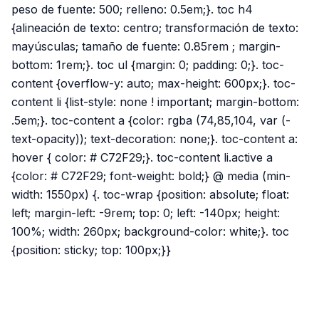
peso de fuente: 500; relleno: 0.5em;}. toc h4
{alineación de texto: centro; transformación de texto:
mayúsculas; tamaño de fuente: 0.85rem ; margin-
bottom: 1rem;}. toc ul {margin: 0; padding: 0;}. toc-
content {overflow-y: auto; max-height: 600px;}. toc-
content li {list-style: none ! important; margin-bottom:
.5em;}. toc-content a {color: rgba (74,85,104, var (-
text-opacity)); text-decoration: none;}. toc-content a:
hover { color: # C72F29;}. toc-content li.active a
{color: # C72F29; font-weight: bold;} @ media (min-
width: 1550px) {. toc-wrap {position: absolute; float:
left; margin-left: -9rem; top: 0; left: -140px; height:
100%; width: 260px; background-color: white;}. toc
{position: sticky; top: 100px;}}
PUBLICIDAD