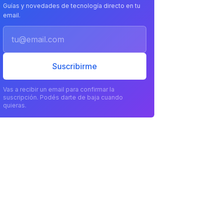
Guías y novedades de tecnología directo en tu
email.
Email
Suscribirme
Vas a recibir un email para confirmar la
suscripción. Podés darte de baja cuando
quieras.