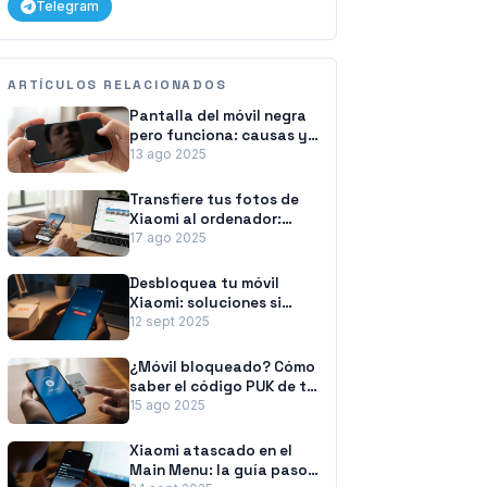
Telegram
ARTÍCULOS RELACIONADOS
Pantalla del móvil negra
pero funciona: causas y
soluciones
13 ago 2025
Transfiere tus fotos de
Xiaomi al ordenador:
métodos fáciles y
17 ago 2025
rápidos
Desbloquea tu móvil
Xiaomi: soluciones si
olvidaste la contraseña
12 sept 2025
¿Móvil bloqueado? Cómo
saber el código PUK de tu
tarjeta SIM
15 ago 2025
Xiaomi atascado en el
Main Menu: la guía paso