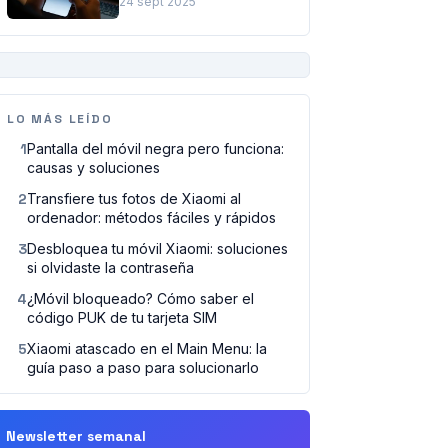
a paso para solucionarlo
24 sept 2025
PUBLICIDAD
LO MÁS LEÍDO
1
Pantalla del móvil negra pero funciona:
causas y soluciones
2
Transfiere tus fotos de Xiaomi al
ordenador: métodos fáciles y rápidos
3
Desbloquea tu móvil Xiaomi: soluciones
si olvidaste la contraseña
4
¿Móvil bloqueado? Cómo saber el
código PUK de tu tarjeta SIM
5
Xiaomi atascado en el Main Menu: la
guía paso a paso para solucionarlo
Newsletter semanal