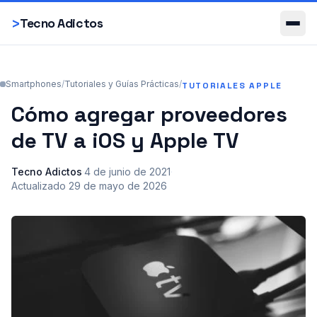
Smartphones
>
Tecno Adictos
Smartphones
/
Tutoriales y Guías Prácticas
/
TUTORIALES APPLE
Cómo agregar proveedores
de TV a iOS y Apple TV
Tecno Adictos
·
4 de junio de 2021
·
Actualizado
29 de mayo de 2026