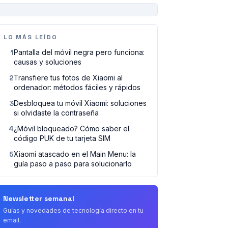
PUBLICIDAD
LO MÁS LEÍDO
1
Pantalla del móvil negra pero funciona:
causas y soluciones
2
Transfiere tus fotos de Xiaomi al
ordenador: métodos fáciles y rápidos
3
Desbloquea tu móvil Xiaomi: soluciones
si olvidaste la contraseña
4
¿Móvil bloqueado? Cómo saber el
código PUK de tu tarjeta SIM
5
Xiaomi atascado en el Main Menu: la
guía paso a paso para solucionarlo
Newsletter semanal
Guías y novedades de tecnología directo en tu
email.