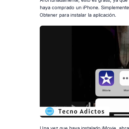
Afortunadamente, esto es gratis, ya que
haya comprado un iPhone. Simplemente
Obtener para instalar la aplicación.
Una vez que haya instalado iMovie, abra 