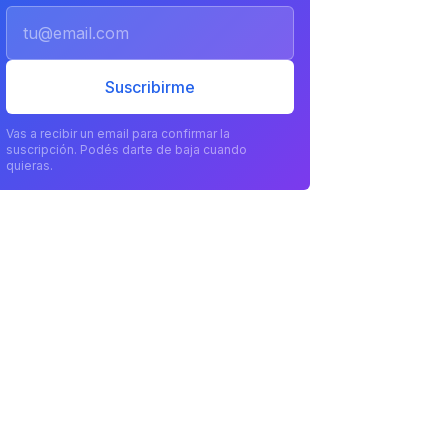
Email
Suscribirme
Vas a recibir un email para confirmar la
suscripción. Podés darte de baja cuando
quieras.