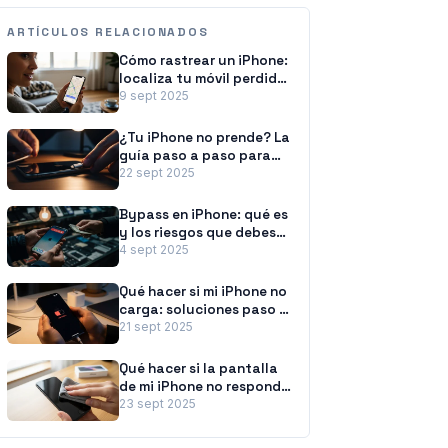
ARTÍCULOS RELACIONADOS
Cómo rastrear un iPhone:
localiza tu móvil perdido
o apagado
9 sept 2025
¿Tu iPhone no prende? La
guía paso a paso para
revivirlo
22 sept 2025
Bypass en iPhone: qué es
y los riesgos que debes
conocer
4 sept 2025
Qué hacer si mi iPhone no
carga: soluciones paso a
paso
21 sept 2025
Qué hacer si la pantalla
de mi iPhone no responde:
la guía paso a paso
23 sept 2025