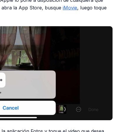
 Apple lo pone a disposición de cualquiera que
 abra la App Store, busque
iMovie
, luego toque
la aplicación Fotos y toque el video que desea