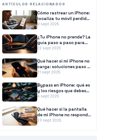
ARTÍCULOS RELACIONADOS
Cómo rastrear un iPhone:
localiza tu móvil perdido
o apagado
9 sept 2025
¿Tu iPhone no prende? La
guía paso a paso para
revivirlo
22 sept 2025
Qué hacer si mi iPhone no
carga: soluciones paso a
paso
21 sept 2025
Bypass en iPhone: qué es
y los riesgos que debes
conocer
4 sept 2025
Qué hacer si la pantalla
de mi iPhone no responde:
la guía paso a paso
23 sept 2025