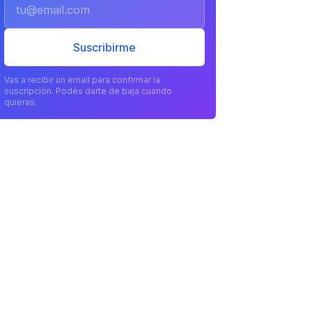
Email
Suscribirme
Vas a recibir un email para confirmar la
suscripción. Podés darte de baja cuando
quieras.