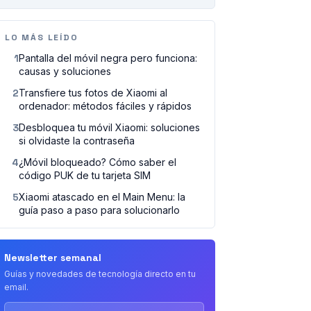
PUBLICIDAD
LO MÁS LEÍDO
1
Pantalla del móvil negra pero funciona:
causas y soluciones
2
Transfiere tus fotos de Xiaomi al
ordenador: métodos fáciles y rápidos
3
Desbloquea tu móvil Xiaomi: soluciones
si olvidaste la contraseña
4
¿Móvil bloqueado? Cómo saber el
código PUK de tu tarjeta SIM
5
Xiaomi atascado en el Main Menu: la
guía paso a paso para solucionarlo
Newsletter semanal
Guías y novedades de tecnología directo en tu
email.