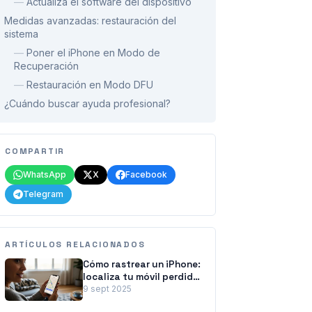
—
Actualiza el software del dispositivo
Medidas avanzadas: restauración del
sistema
—
Poner el iPhone en Modo de
Recuperación
—
Restauración en Modo DFU
¿Cuándo buscar ayuda profesional?
COMPARTIR
WhatsApp
X
Facebook
Telegram
ARTÍCULOS RELACIONADOS
Cómo rastrear un iPhone:
localiza tu móvil perdido
o apagado
9 sept 2025