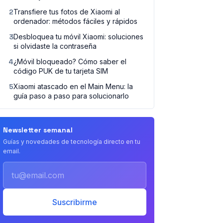
2
Transfiere tus fotos de Xiaomi al
ordenador: métodos fáciles y rápidos
3
Desbloquea tu móvil Xiaomi: soluciones
si olvidaste la contraseña
4
¿Móvil bloqueado? Cómo saber el
código PUK de tu tarjeta SIM
5
Xiaomi atascado en el Main Menu: la
guía paso a paso para solucionarlo
Newsletter semanal
Guías y novedades de tecnología directo en tu
email.
Email
Suscribirme