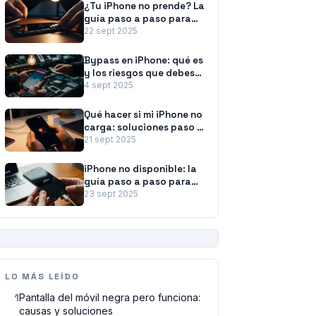
¿Tu iPhone no prende? La
guía paso a paso para
revivirlo
22 sept 2025
Bypass en iPhone: qué es
y los riesgos que debes
conocer
4 sept 2025
Qué hacer si mi iPhone no
carga: soluciones paso a
paso
21 sept 2025
iPhone no disponible: la
guía paso a paso para
recuperar tu móvil
23 sept 2025
PUBLICIDAD
LO MÁS LEÍDO
1
Pantalla del móvil negra pero funciona:
causas y soluciones