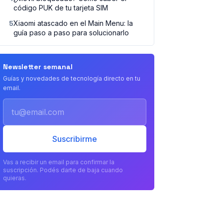
código PUK de tu tarjeta SIM
5
Xiaomi atascado en el Main Menu: la
guía paso a paso para solucionarlo
Newsletter semanal
Guías y novedades de tecnología directo en tu
email.
Email
Suscribirme
Vas a recibir un email para confirmar la
suscripción. Podés darte de baja cuando
quieras.