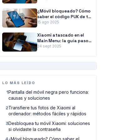
¿Móvil bloqueado? Cómo
saber el código PUK de tu
tarjeta SIM
15 ago 2025
Xiaomi atascado en el
Main Menu: la guía paso
a paso para solucionarlo
24 sept 2025
PUBLICIDAD
LO MÁS LEÍDO
1
Pantalla del móvil negra pero funciona:
causas y soluciones
2
Transfiere tus fotos de Xiaomi al
ordenador: métodos fáciles y rápidos
3
Desbloquea tu móvil Xiaomi: soluciones
si olvidaste la contraseña
4
¿Móvil bloqueado? Cómo saber el