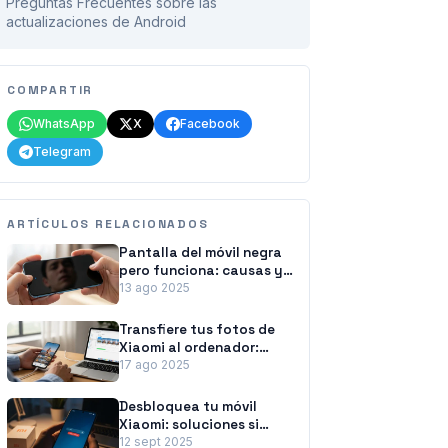
Preguntas Frecuentes sobre las
actualizaciones de Android
COMPARTIR
WhatsApp
X
Facebook
Telegram
ARTÍCULOS RELACIONADOS
Pantalla del móvil negra
pero funciona: causas y
soluciones
13 ago 2025
Transfiere tus fotos de
Xiaomi al ordenador:
métodos fáciles y
17 ago 2025
rápidos
Desbloquea tu móvil
Xiaomi: soluciones si
olvidaste la contraseña
12 sept 2025