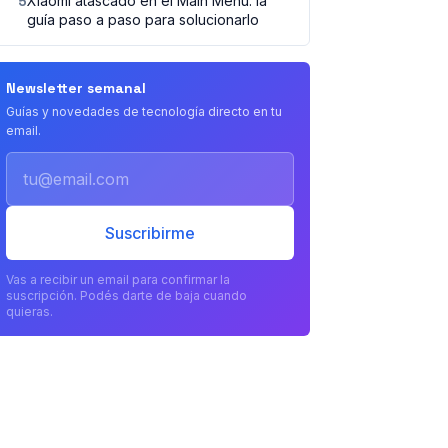
5
Xiaomi atascado en el Main Menu: la
guía paso a paso para solucionarlo
Newsletter semanal
Guías y novedades de tecnología directo en tu
email.
Email
Suscribirme
Vas a recibir un email para confirmar la
suscripción. Podés darte de baja cuando
quieras.