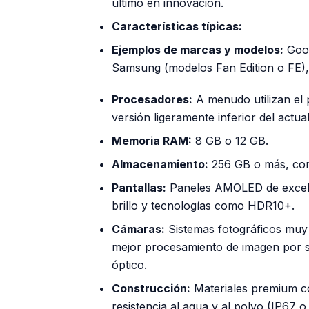
último en innovación.
Características típicas:
Ejemplos de marcas y modelos:
Goog
Samsung (modelos Fan Edition o FE), 
Procesadores:
A menudo utilizan el 
versión ligeramente inferior del actu
Memoria RAM:
8 GB o 12 GB.
Almacenamiento:
256 GB o más, con 
Pantallas:
Paneles AMOLED de excelen
brillo y tecnologías como HDR10+.
Cámaras:
Sistemas fotográficos muy 
mejor procesamiento de imagen por s
óptico.
Construcción:
Materiales premium com
resistencia al agua y al polvo (IP67 o