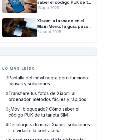
saber el código PUK de tu
tarjeta SIM
15 ago 2025
Xiaomi atascado en el
Main Menu: la guía paso
a paso para solucionarlo
24 sept 2025
PUBLICIDAD
LO MÁS LEÍDO
1
Pantalla del móvil negra pero funciona:
causas y soluciones
2
Transfiere tus fotos de Xiaomi al
ordenador: métodos fáciles y rápidos
3
¿Móvil bloqueado? Cómo saber el
código PUK de tu tarjeta SIM
4
Desbloquea tu móvil Xiaomi: soluciones
si olvidaste la contraseña