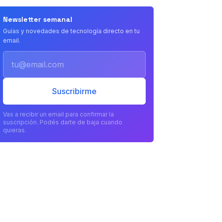
Newsletter semanal
Guías y novedades de tecnología directo en tu
email.
Email
Suscribirme
Vas a recibir un email para confirmar la
suscripción. Podés darte de baja cuando
quieras.