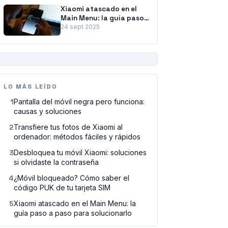
Xiaomi atascado en el
Main Menu: la guía paso
a paso para solucionarlo
24 sept 2025
PUBLICIDAD
LO MÁS LEÍDO
1
Pantalla del móvil negra pero funciona:
causas y soluciones
2
Transfiere tus fotos de Xiaomi al
ordenador: métodos fáciles y rápidos
3
Desbloquea tu móvil Xiaomi: soluciones
si olvidaste la contraseña
4
¿Móvil bloqueado? Cómo saber el
código PUK de tu tarjeta SIM
5
Xiaomi atascado en el Main Menu: la
guía paso a paso para solucionarlo