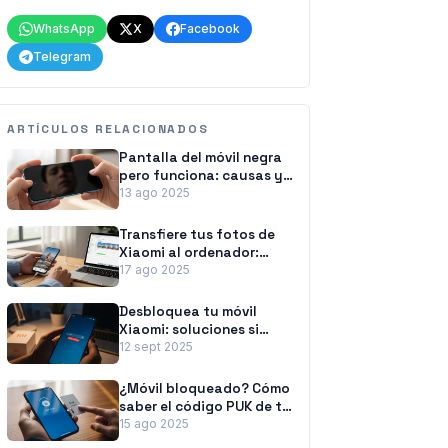
WhatsApp
X
Facebook
Telegram
ARTÍCULOS RELACIONADOS
Pantalla del móvil negra
pero funciona: causas y
soluciones
13 ago 2025
Transfiere tus fotos de
Xiaomi al ordenador:
métodos fáciles y
17 ago 2025
rápidos
Desbloquea tu móvil
Xiaomi: soluciones si
olvidaste la contraseña
12 sept 2025
¿Móvil bloqueado? Cómo
saber el código PUK de tu
tarjeta SIM
15 ago 2025