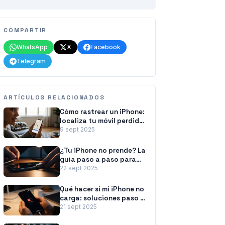
COMPARTIR
WhatsApp
X
Facebook
Telegram
ARTÍCULOS RELACIONADOS
Cómo rastrear un iPhone:
localiza tu móvil perdido
o apagado
9 sept 2025
¿Tu iPhone no prende? La
guía paso a paso para
revivirlo
22 sept 2025
Qué hacer si mi iPhone no
carga: soluciones paso a
paso
21 sept 2025