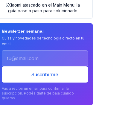
5
Xiaomi atascado en el Main Menu: la
guía paso a paso para solucionarlo
Newsletter semanal
Guías y novedades de tecnología directo en tu
email.
Email
Suscribirme
Vas a recibir un email para confirmar la
suscripción. Podés darte de baja cuando
quieras.