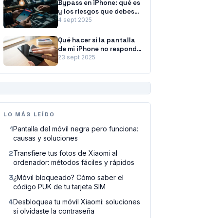
Bypass en iPhone: qué es
y los riesgos que debes
conocer
4 sept 2025
Qué hacer si la pantalla
de mi iPhone no responde:
la guía paso a paso
23 sept 2025
PUBLICIDAD
LO MÁS LEÍDO
1
Pantalla del móvil negra pero funciona:
causas y soluciones
2
Transfiere tus fotos de Xiaomi al
ordenador: métodos fáciles y rápidos
3
¿Móvil bloqueado? Cómo saber el
código PUK de tu tarjeta SIM
4
Desbloquea tu móvil Xiaomi: soluciones
si olvidaste la contraseña