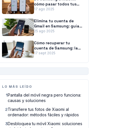
cómo pasar todos tus
datos sin esfuerzo
17 ago 2025
Elimina tu cuenta de
Gmail en Samsung: guía
para desvincularla sin
25 ago 2025
perder datos
Cómo recuperar tu
cuenta de Samsung: la
guía paso a paso
17 sept 2025
PUBLICIDAD
LO MÁS LEÍDO
1
Pantalla del móvil negra pero funciona:
causas y soluciones
2
Transfiere tus fotos de Xiaomi al
ordenador: métodos fáciles y rápidos
3
Desbloquea tu móvil Xiaomi: soluciones