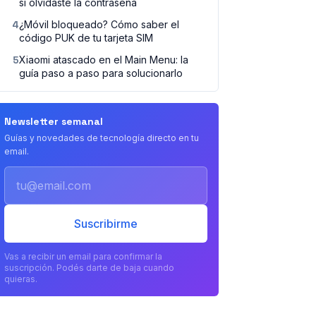
si olvidaste la contraseña
4
¿Móvil bloqueado? Cómo saber el
código PUK de tu tarjeta SIM
5
Xiaomi atascado en el Main Menu: la
guía paso a paso para solucionarlo
Newsletter semanal
Guías y novedades de tecnología directo en tu
email.
Email
Suscribirme
Vas a recibir un email para confirmar la
suscripción. Podés darte de baja cuando
quieras.